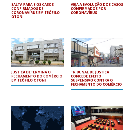
SALTA PARA 8 OS CASOS
VEJA A EVOLUÇÃO DOS CASOS
CONFIRMADOS DE
CONFIRMADOS POR
CORONAVÍRUS EM TEÓFILO
CORONAVÍRUS
OTONI
JUSTIÇA DETERMINA O
TRIBUNAL DE JUSTIÇA
FECHAMENTO DO COMÉRCIO
CONCEDE EFEITO
EM TEÓFILO OTONI
SUSPENSIVO CONTRA O
FECHAMENTO DO COMÉRCIO