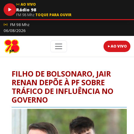
AO VIVO
Rádio 98
FM 98 Mhz
TOQUE PARA OUVIR
FM 98 Mhz
06/08/2026
AO VIVO
FILHO DE BOLSONARO, JAIR
RENAN DEPÕE À PF SOBRE
TRÁFICO DE INFLUÊNCIA NO
GOVERNO