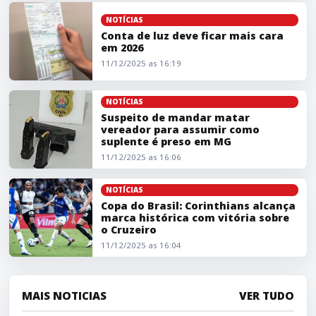
Conta de luz deve ficar mais cara em 2026
NOTÍCIAS
Conta de luz deve ficar mais cara
em 2026
11/12/2025 as 16:19
Suspeito de mandar matar vereador para assumir como s
NOTÍCIAS
Suspeito de mandar matar
vereador para assumir como
suplente é preso em MG
11/12/2025 as 16:06
Copa do Brasil: Corinthians alcança marca histórica com vi
NOTÍCIAS
Copa do Brasil: Corinthians alcança
marca histórica com vitória sobre
o Cruzeiro
11/12/2025 as 16:04
VER TUDO
MAIS NOTICIAS