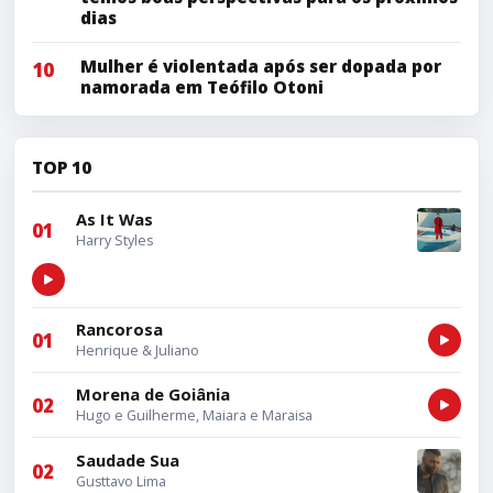
dias
Mulher é violentada após ser dopada por
10
namorada em Teófilo Otoni
TOP 10
As It Was
01
Harry Styles
Rancorosa
01
Henrique & Juliano
Morena de Goiânia
02
Hugo e Guilherme, Maiara e Maraisa
Saudade Sua
02
Gusttavo Lima