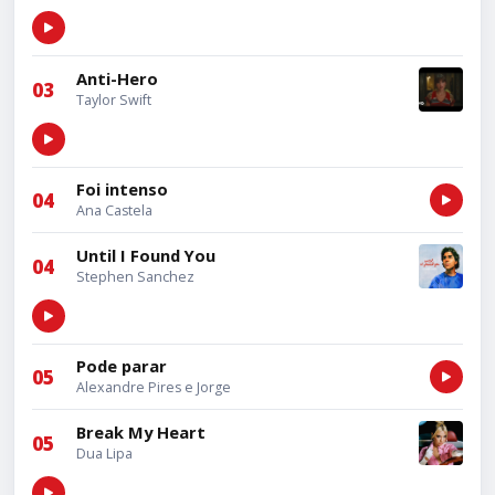
Anti-Hero
03
Taylor Swift
Foi intenso
04
Ana Castela
Until I Found You
04
Stephen Sanchez
Pode parar
05
Alexandre Pires e Jorge
Break My Heart
05
Dua Lipa