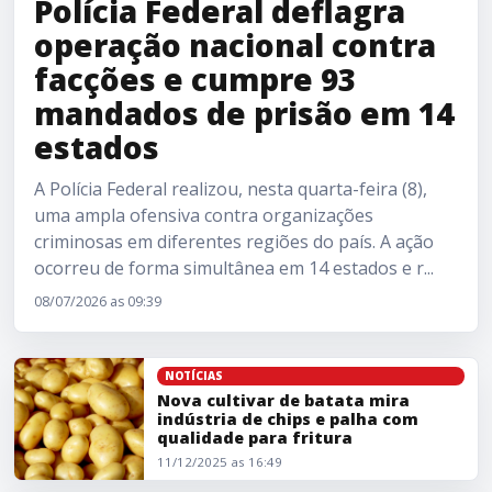
Polícia Federal deflagra
operação nacional contra
facções e cumpre 93
mandados de prisão em 14
estados
A Polícia Federal realizou, nesta quarta-feira (8),
uma ampla ofensiva contra organizações
criminosas em diferentes regiões do país. A ação
ocorreu de forma simultânea em 14 estados e r...
08/07/2026 as 09:39
Nova cultivar de batata mira indústria de chips e palha co
NOTÍCIAS
Nova cultivar de batata mira
indústria de chips e palha com
qualidade para fritura
11/12/2025 as 16:49