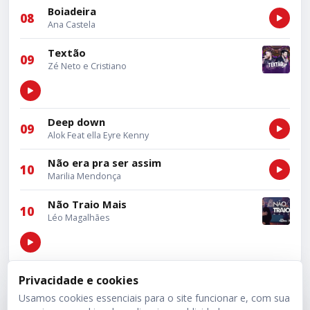
Boiadeira
08
Ana Castela
Textão
09
Zé Neto e Cristiano
Deep down
09
Alok Feat ella Eyre Kenny
Não era pra ser assim
10
Marilia Mendonça
Não Traio Mais
10
Léo Magalhães
Privacidade e cookies
Usamos cookies essenciais para o site funcionar e, com sua