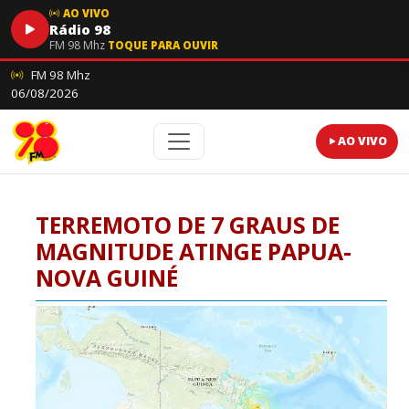
AO VIVO
Rádio 98
FM 98 Mhz
TOQUE PARA OUVIR
FM 98 Mhz
06/08/2026
AO VIVO
TERREMOTO DE 7 GRAUS DE
MAGNITUDE ATINGE PAPUA-
NOVA GUINÉ