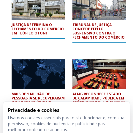
JUSTIÇA DETERMINA O
TRIBUNAL DE JUSTIÇA
FECHAMENTO DO COMÉRCIO
CONCEDE EFEITO
EM TEÓFILO OTONI
SUSPENSIVO CONTRA O
FECHAMENTO DO COMÉRCIO
MAIS DE 1 MILHÃO DE
ALMG RECONHECE ESTADO
PESSOAS JÁ SE RECUPERARAM
DE CALAMIDADE PÚBLICA EM
DO CORONAVÍRUS NO
TEÓFILO OTONI E OUTRAS 55
MUNDO
CIDADES
Privacidade e cookies
Usamos cookies essenciais para o site funcionar e, com sua
permissao, cookies de audiencia e publicidade para
melhorar conteudo e anuncios.