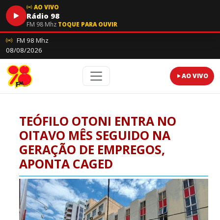
AO VIVO
Rádio 98
FM 98 Mhz
TOQUE PARA OUVIR
FM 98 Mhz
08/08/2026
AO VIVO
TEÓFILO OTONI ENTRA NO
OITAVO MÊS SEGUIDO NA
GERAÇÃO DE EMPREGOS,
APONTA CAGED