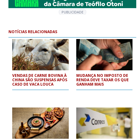
PUBLICIDADE
NOTÍCIAS RELACIONADAS
VENDAS DE CARNE BOVINA À
MUDANÇA NO IMPOSTO DE
CHINA SÃO SUSPENSAS APÓS
RENDA DEVE TAXAR OS QUE
CASO DE VACA LOUCA
GANHAM MAIS