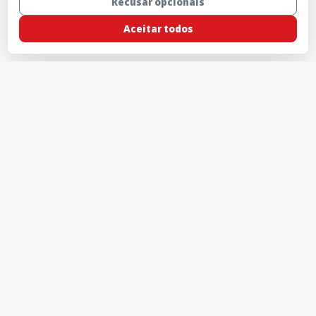
Recusar opcionais
Aceitar todos
Rádio 98 - FM 98 Mhz © 2026 - Feito com
OPEC.RADIO
Preferencias de cookies