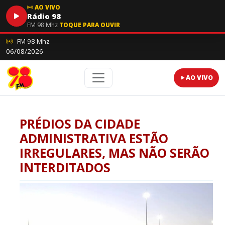
AO VIVO
Rádio 98
FM 98 Mhz
TOQUE PARA OUVIR
FM 98 Mhz
06/08/2026
AO VIVO
PRÉDIOS DA CIDADE
ADMINISTRATIVA ESTÃO
IRREGULARES, MAS NÃO SERÃO
INTERDITADOS