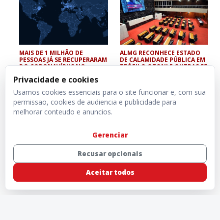
MAIS DE 1 MILHÃO DE
ALMG RECONHECE ESTADO
PESSOAS JÁ SE RECUPERARAM
DE CALAMIDADE PÚBLICA EM
DO CORONAVÍRUS NO
TEÓFILO OTONI E OUTRAS 55
MUNDO
CIDADES
Privacidade e cookies
Usamos cookies essenciais para o site funcionar e, com sua
permissao, cookies de audiencia e publicidade para
melhorar conteudo e anuncios.
Gerenciar
Recusar opcionais
Aceitar todos