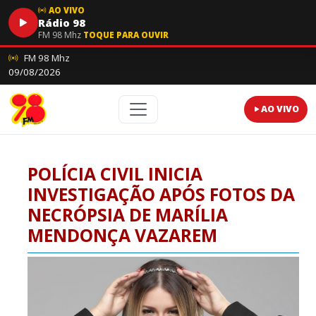
AO VIVO
Rádio 98
FM 98 Mhz
TOQUE PARA OUVIR
FM 98 Mhz
09/08/2026
AO VIVO
POLÍCIA CIVIL INICIA
INVESTIGAÇÃO APÓS FOTOS DA
NECRÓPSIA DE MARÍLIA
MENDONÇA VAZAREM