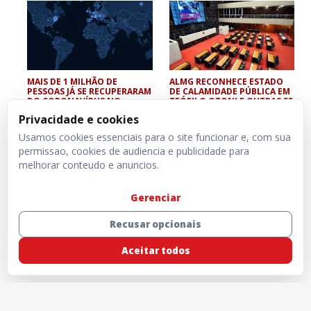
MAIS DE 1 MILHÃO DE
ALMG RECONHECE ESTADO
PESSOAS JÁ SE RECUPERARAM
DE CALAMIDADE PÚBLICA EM
DO CORONAVÍRUS NO
TEÓFILO OTONI E OUTRAS 55
MUNDO
CIDADES
Privacidade e cookies
Usamos cookies essenciais para o site funcionar e, com sua
permissao, cookies de audiencia e publicidade para
melhorar conteudo e anuncios.
Gerenciar
Recusar opcionais
Aceitar todos