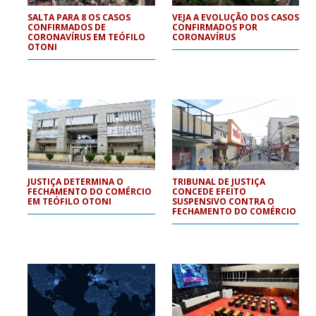
SALTA PARA 8 OS CASOS
VEJA A EVOLUÇÃO DOS CASOS
CONFIRMADOS DE
CONFIRMADOS POR
CORONAVÍRUS EM TEÓFILO
CORONAVÍRUS
OTONI
JUSTIÇA DETERMINA O
TRIBUNAL DE JUSTIÇA
FECHAMENTO DO COMÉRCIO
CONCEDE EFEITO
EM TEÓFILO OTONI
SUSPENSIVO CONTRA O
FECHAMENTO DO COMÉRCIO