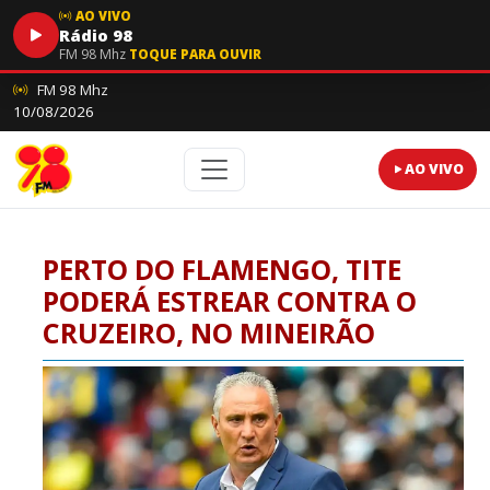
AO VIVO
Rádio 98
FM 98 Mhz
TOQUE PARA OUVIR
FM 98 Mhz
10/08/2026
AO VIVO
PERTO DO FLAMENGO, TITE
PODERÁ ESTREAR CONTRA O
CRUZEIRO, NO MINEIRÃO