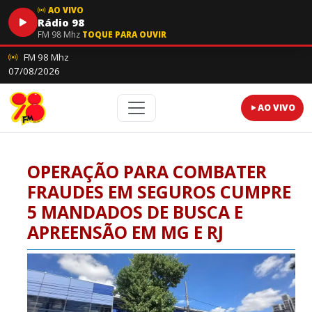
AO VIVO
Rádio 98
FM 98 Mhz
TOQUE PARA OUVIR
FM 98 Mhz
07/08/2026
AO VIVO
OPERAÇÃO PARA COMBATER
FRAUDES EM SEGUROS CUMPRE
5 MANDADOS DE BUSCA E
APREENSÃO EM MG E RJ