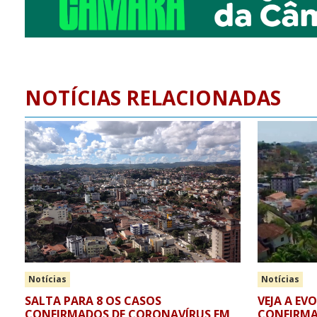
NOTÍCIAS RELACIONADAS
Notícias
Notícias
SALTA PARA 8 OS CASOS
VEJA A E
CONFIRMADOS DE CORONAVÍRUS EM
CONFIRMA