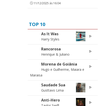
11/12/2025 às 16:04
TOP 10
As It Was
01
Harry Styles
Rancorosa
01
Henrique & Juliano
Morena de Goiânia
02
Hugo e Guilherme, Maiara e
Maraisa
Saudade Sua
02
Gusttavo Lima
Anti-Hero
03
Taylor Swift