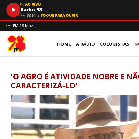
AO VIVO
Rádio 98
FM 98 Mhz
TOQUE PARA OUVIR
FM 98 Mhz
HOME
A RÁDIO
COLUNISTAS
N
'O AGRO É ATIVIDADE NOBRE E 
CARACTERIZÁ-LO'