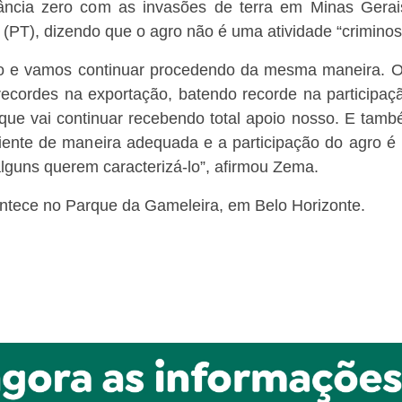
ância zero com as invasões de terra em Minas Gerais
a (PT), dizendo que o agro não é uma atividade “crimino
ado e vamos continuar procedendo da mesma maneira. O
recordes na exportação, batendo recorde na participaç
, que vai continuar recebendo total apoio nosso. E ta
nte de maneira adequada e a participação do agro é 
lguns querem caracterizá-lo”, afirmou Zema.
ontece no Parque da Gameleira, em Belo Horizonte.