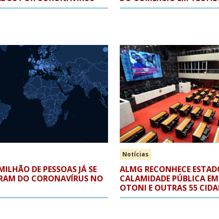
Notícias
 MILHÃO DE PESSOAS JÁ SE
ALMG RECONHECE ESTAD
RAM DO CORONAVÍRUS NO
CALAMIDADE PÚBLICA EM
OTONI E OUTRAS 55 CIDA