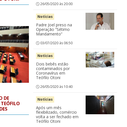
26/05/2020 às 20:00
Notícias
Padre Joel preso na
Operação “Sétimo
Mandamento”
03/07/2020 às 06:50
Notícias
Dois bebês estão
contaminados por
Coronavírus em
Teófilo Otoni
26/05/2020 às 10:40
O DE
Notícias
 TEÓFILO
Após um mês
DES
flexibilizado, comércio
volta a ser fechado em
Teófilo Otoni