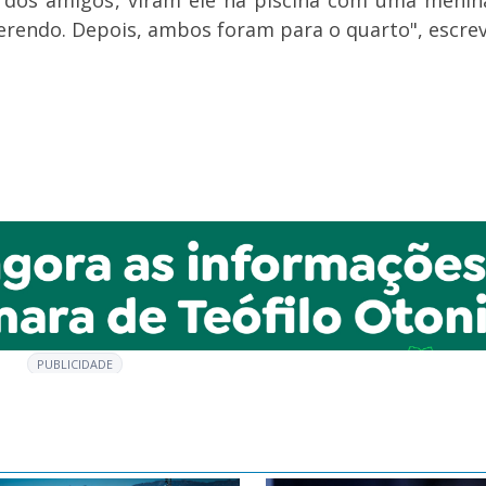
m dos amigos, viram ele na piscina com uma menin
uerendo. Depois, ambos foram para o quarto", escre
PUBLICIDADE