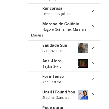
Rancorosa
01
Henrique & Juliano
Morena de Goiânia
02
Hugo e Guilherme, Maiara e
Maraisa
Saudade Sua
02
Gusttavo Lima
Anti-Hero
03
Taylor Swift
Foi intenso
04
Ana Castela
Until I Found You
04
Stephen Sanchez
Pode parar