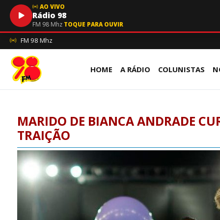
AO VIVO
Rádio 98
FM 98 Mhz
TOQUE PARA OUVIR
FM 98 Mhz
HOME
A RÁDIO
COLUNISTAS
N
MARIDO DE BIANCA ANDRADE CU
TRAIÇÃO