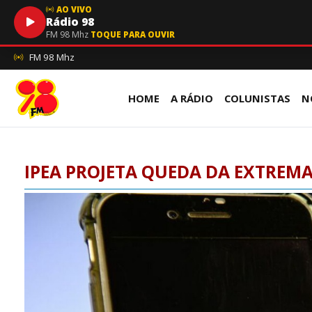
AO VIVO
Rádio 98
FM 98 Mhz
TOQUE PARA OUVIR
FM 98 Mhz
HOME
A RÁDIO
COLUNISTAS
N
IPEA PROJETA QUEDA DA EXTREMA