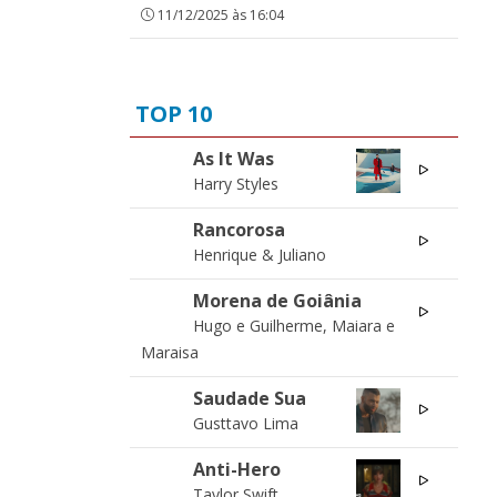
11/12/2025 às 16:04
TOP 10
As It Was
01
Harry Styles
Rancorosa
01
Henrique & Juliano
Morena de Goiânia
02
Hugo e Guilherme, Maiara e
Maraisa
Saudade Sua
02
Gusttavo Lima
Anti-Hero
03
Taylor Swift