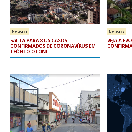
Notícias
Notícias
SALTA PARA 8 OS CASOS
VEJA A E
CONFIRMADOS DE CORONAVÍRUS EM
CONFIRMA
TEÓFILO OTONI