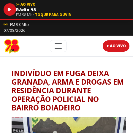
AO VIVO
Rádio 98
FM 98 Mhz
TOQUE PARA OUVIR
FM 98 Mhz
07/08/2026
AO VIVO
INDIVÍDUO EM FUGA DEIXA
GRANADA, ARMA E DROGAS EM
RESIDÊNCIA DURANTE
OPERAÇÃO POLICIAL NO
BAIRRO BOIADEIRO