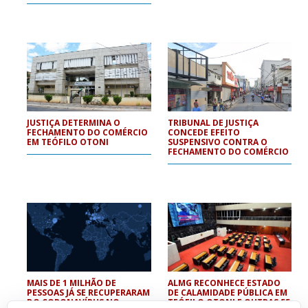
JUSTIÇA DETERMINA O
TRIBUNAL DE JUSTIÇA
FECHAMENTO DO COMÉRCIO
CONCEDE EFEITO
EM TEÓFILO OTONI
SUSPENSIVO CONTRA O
FECHAMENTO DO COMÉRCIO
MAIS DE 1 MILHÃO DE
ALMG RECONHECE ESTADO
PESSOAS JÁ SE RECUPERARAM
DE CALAMIDADE PÚBLICA EM
DO CORONAVÍRUS NO
TEÓFILO OTONI E OUTRAS 55