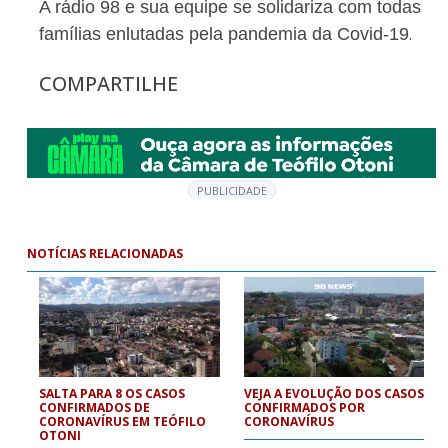
A rádio 98 e sua equipe se solidariza com todas
.
famílias enlutadas pela pandemia da Covid-19
COMPARTILHE
PUBLICIDADE
NOTÍCIAS RELACIONADAS
SALTA PARA 8 OS CASOS
VEJA A EVOLUÇÃO DOS CASOS
CONFIRMADOS DE
CONFIRMADOS POR
CORONAVÍRUS EM TEÓFILO
CORONAVÍRUS
OTONI