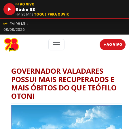
AO VIVO
Rádio 98
FM 98 Mhz
TOQUE PARA OUVIR
FM 98 Mhz
08/08/2026
AO VIVO
GOVERNADOR VALADARES
POSSUI MAIS RECUPERADOS E
MAIS ÓBITOS DO QUE TEÓFILO
OTONI