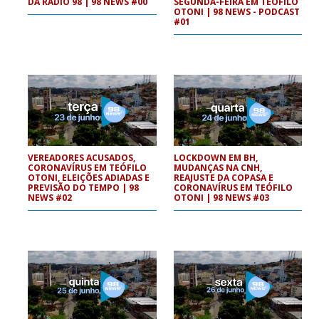
DA RÁDIO 98 | 98 NEWS #00
SEGUNDA-FEIRA EM TEÓFILO
OTONI | 98 NEWS - PODCAST
#01
VEREADORES ACUSADOS,
LOCKDOWN EM BH,
CORONAVÍRUS EM TEÓFILO
MUDANÇAS NA CNH,
OTONI, ELEIÇÕES ADIADAS E
REAJUSTE DA COPASA E
PREVISÃO DO TEMPO | 98
CORONAVÍRUS EM TEÓFILO
NEWS #02
OTONI | 98 NEWS #03