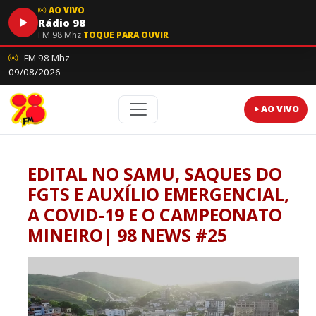
AO VIVO
Rádio 98
FM 98 Mhz
TOQUE PARA OUVIR
FM 98 Mhz
09/08/2026
AO VIVO
EDITAL NO SAMU, SAQUES DO
FGTS E AUXÍLIO EMERGENCIAL,
A COVID-19 E O CAMPEONATO
MINEIRO| 98 NEWS #25