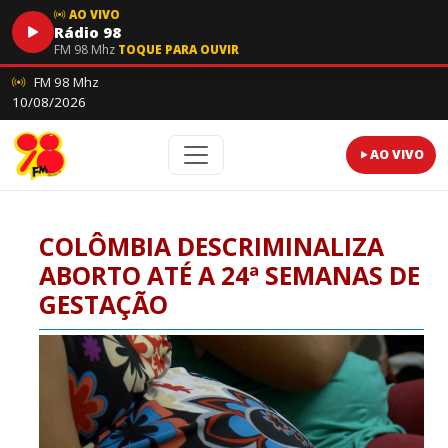
AO VIVO
Rádio 98
FM 98 Mhz
TOQUE PARA OUVIR
FM 98 Mhz
10/08/2026
AO VIVO
COLÔMBIA DESCRIMINALIZA
ABORTO ATÉ A 24ª SEMANAS DE
GESTAÇÃO