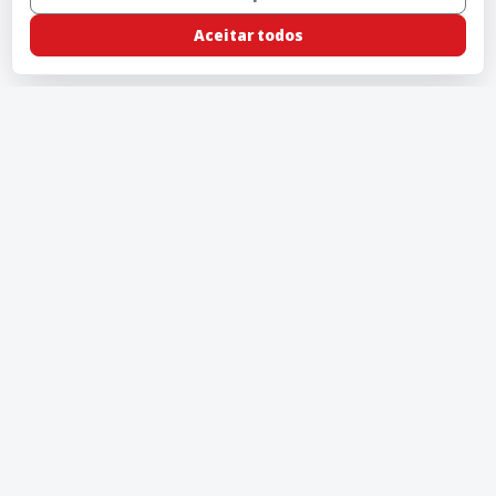
Aceitar todos
Rádio 98 - FM 98 Mhz © 2026 - Feito com
OPEC.RADIO
Preferencias de cookies