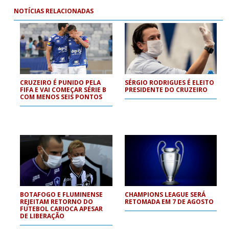
NOTÍCIAS RELACIONADAS
CRUZEIRO É PUNIDO PELA
SÉRGIO RODRIGUES É ELEITO
FIFA E VAI COMEÇAR SÉRIE B
PRESIDENTE DO CRUZEIRO
COM MENOS SEIS PONTOS
BOTAFOGO E FLUMINENSE
CHAMPIONS LEAGUE SERÁ
REJEITAM RETORNO DO
RETOMADA EM 7 DE AGOSTO
FUTEBOL CARIOCA APESAR
DE LIBERAÇÃO