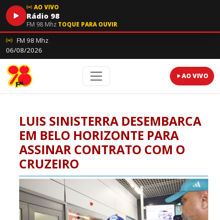
AO VIVO
Rádio 98
FM 98 Mhz
TOQUE PARA OUVIR
FM 98 Mhz
06/08/2026
AO VIVO
LUIS SINISTERRA DESEMBARCA
EM BELO HORIZONTE PARA
ASSINAR CONTRATO COM O
CRUZEIRO