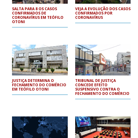
SALTA PARA 8 OS CASOS
VEJA A EVOLUÇÃO DOS CASOS
CONFIRMADOS DE
CONFIRMADOS POR
CORONAVÍRUS EM TEÓFILO
CORONAVÍRUS
OTONI
JUSTIÇA DETERMINA O
TRIBUNAL DE JUSTIÇA
FECHAMENTO DO COMÉRCIO
CONCEDE EFEITO
EM TEÓFILO OTONI
SUSPENSIVO CONTRA O
FECHAMENTO DO COMÉRCIO