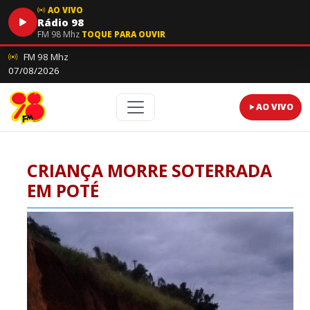
AO VIVO
Rádio 98
FM 98 Mhz
TOQUE PARA OUVIR
FM 98 Mhz
07/08/2026
AO VIVO
CRIANÇA MORRE SOTERRADA
EM POTÉ