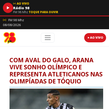
AO VIVO
Rádio 98
FM 98 Mhz
TOQUE PARA OUVIR
FM 98 Mhz
08/08/2026
AO VIVO
COM AVAL DO GALO, ARANA
VIVE SONHO OLÍMPICO E
REPRESENTA ATLETICANOS NAS
OLIMPÍADAS DE TÓQUIO