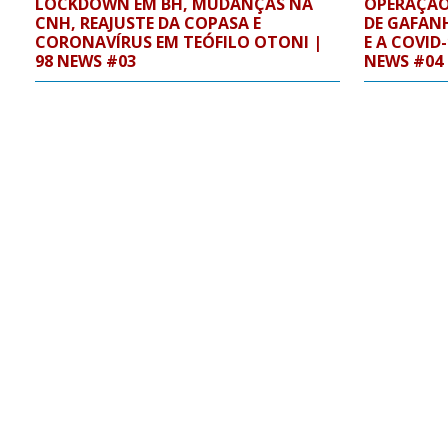
LOCKDOWN EM BH, MUDANÇAS NA
OPERAÇÃO
CNH, REAJUSTE DA COPASA E
DE GAFAN
CORONAVÍRUS EM TEÓFILO OTONI |
E A COVID
98 NEWS #03
NEWS #04