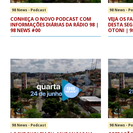
98 News - Podcast
98 News - P
CONHEÇA O NOVO PODCAST COM
VEJA OS F
INFORMAÇÕES DIÁRIAS DA RÁDIO 98 |
DESTA SEG
98 NEWS #00
OTONI | 9
98 News - Podcast
98 News - P