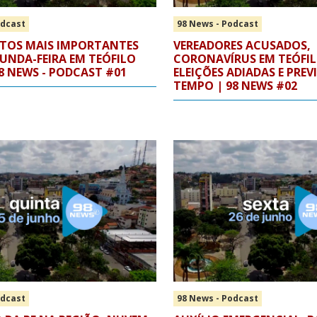
odcast
98 News - Podcast
ATOS MAIS IMPORTANTES
VEREADORES ACUSADOS,
UNDA-FEIRA EM TEÓFILO
CORONAVÍRUS EM TEÓFIL
8 NEWS - PODCAST #01
ELEIÇÕES ADIADAS E PREV
TEMPO | 98 NEWS #02
odcast
98 News - Podcast