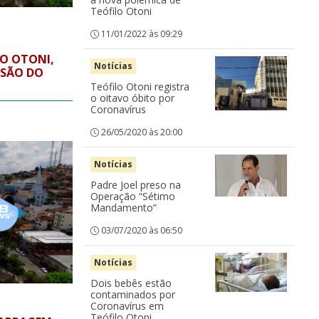
Teófilo Otoni
11/01/2022 às 09:29
O OTONI,
Notícias
ISÃO DO
Teófilo Otoni registra
o oitavo óbito por
Coronavírus
26/05/2020 às 20:00
Notícias
Padre Joel preso na
Operação “Sétimo
Mandamento”
03/07/2020 às 06:50
Notícias
Dois bebês estão
contaminados por
Coronavírus em
Teófilo Otoni