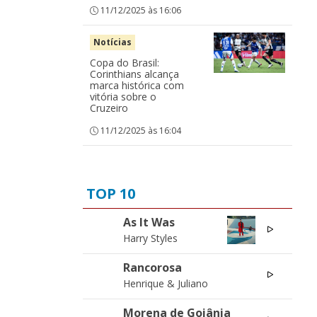
11/12/2025 às 16:06
Notícias
Copa do Brasil:
Corinthians alcança
marca histórica com
vitória sobre o
Cruzeiro
11/12/2025 às 16:04
TOP 10
As It Was
01
Harry Styles
Rancorosa
01
Henrique & Juliano
Morena de Goiânia